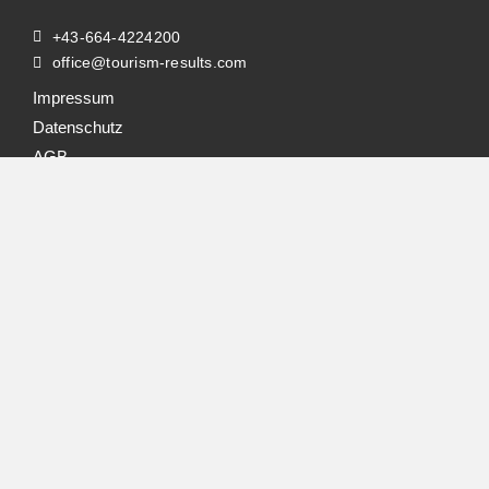
+43-664-4224200
office@tourism-results.com
Impressum
Datenschutz
AGB
Tourismusberatung
Über Mich
Kontakt
Suche
nach:
© TOURISM RESULTS 2026