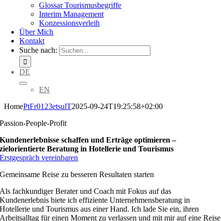
Glossar Tourismusbegriffe
Interim Management
Konzessionsverleih
Über Mich
Kontakt
Suche nach:
DE
EN
Home
PtFr0123etsulT
2025-09-24T19:25:58+02:00
Passion-People-Profit
Kundenerlebnisse schaffen und Erträge optimieren –
zielorientierte Beratung in Hotellerie und Tourismus
Erstgespräch vereinbaren
Gemeinsame Reise zu besseren Resultaten starten
Als fachkundiger Berater und Coach mit Fokus auf das
Kundenerlebnis biete ich effiziente Unternehmensberatung in
Hotellerie und Tourismus aus einer Hand. Ich lade Sie ein, ihren
Arbeitsalltag für einen Moment zu verlassen und mit mir auf eine Reise