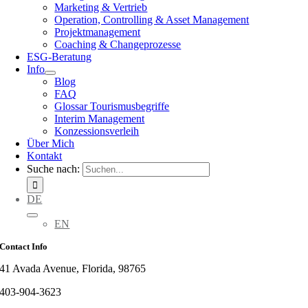
Marketing & Vertrieb
Operation, Controlling & Asset Management
Projektmanagement
Coaching & Changeprozesse
ESG-Beratung
Info
Blog
FAQ
Glossar Tourismusbegriffe
Interim Management
Konzessionsverleih
Über Mich
Kontakt
Suche nach:
DE
EN
Contact Info
41 Avada Avenue, Florida, 98765
403-904-3623