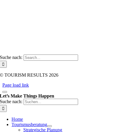
Datenschutz
AGB
Tourismusberatung
Über Mich
Kontakt
Suche nach:
© TOURISM RESULTS 2026
Page load link
Let’s Make Things Happen
Suche nach:
Home
Tourismusberatung
Strategische Planung