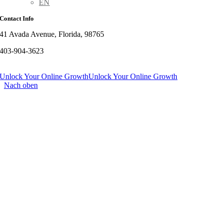
EN
Contact Info
41 Avada Avenue, Florida, 98765
403-904-3623
Unlock Your Online Growth
Unlock Your Online Growth
Nach oben