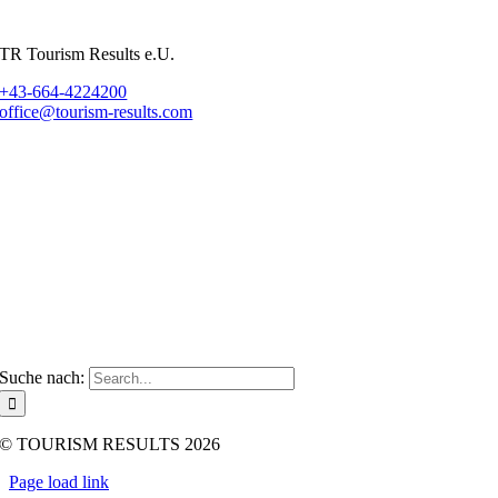
TR Tourism Results e.U.
+43-664-4224200
office@tourism-results.com
Impressum
Datenschutz
AGB
Tourismusberatung
Über Mich
Kontakt
Suche nach:
© TOURISM RESULTS 2026
Page load link