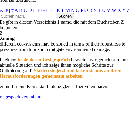
Alle
|
#
A
B
C
D
E
F
G
H
I
J
K
L
M
N
O
P
Q
R
S
T
U
V
W
X
Y
Z
Es gibt in diesem Verzeichnis 1 name, die mit dem Buchstaben Z
beginnen.
Z
Zoning
different eco-systems may be zoned in terms of their robustness to
pressures from tourism to mitigate environmental damage.
In einem
kostenlosen Erstgespräch
bewerten wir gemeinsam ihre
aktuelle Situation und ich zeige ihnen mögliche Schritte zur
Optimierung auf.
Starten sie jetzt und lassen sie uns an ihren
Herausforderungen gemeinsam arbeiten.
ermin für ein Kontaktaufnahme gleich hier vereinbaren!
rstgespäch vereinbaren