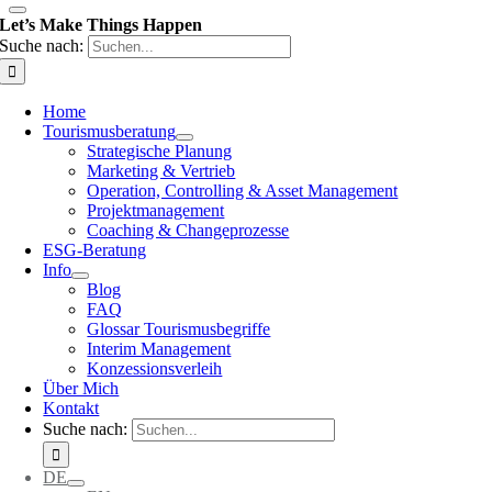
Let’s Make Things Happen
Suche nach:
Home
Tourismusberatung
Strategische Planung
Marketing & Vertrieb
Operation, Controlling & Asset Management
Projektmanagement
Coaching & Changeprozesse
ESG-Beratung
Info
Blog
FAQ
Glossar Tourismusbegriffe
Interim Management
Konzessionsverleih
Über Mich
Kontakt
Suche nach:
DE